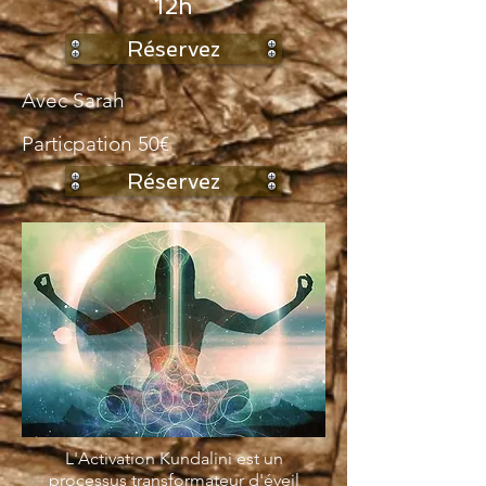
12h
Réservez
Avec Sarah
Particpation 50€
Réservez
L'Activation Kundalini est un
processus transformateur d'éveil