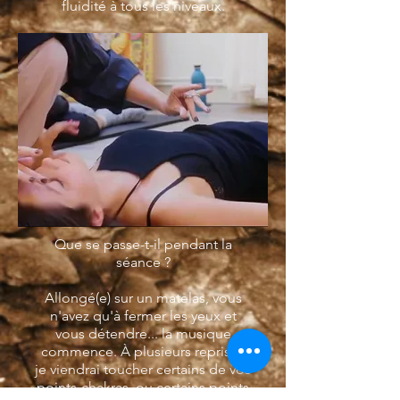
fluidité à tous les niveaux.
Que se passe-t-il pendant la
séance ?
Allongé(e) sur un matelas, vous
n'avez qu'à fermer les yeux et
vous détendre... la musique
commence. À plusieurs reprises
je viendrai toucher certains de vos
points-chakras, ou certains points