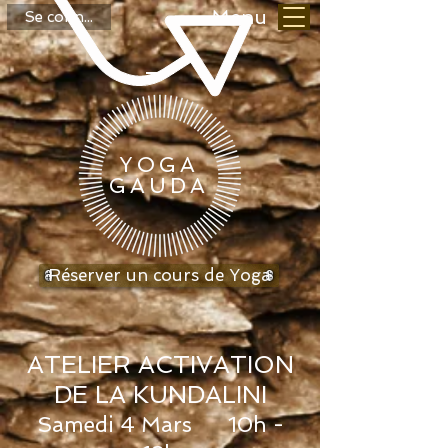
Menu
Se connecter
YOGA
GAUDA
Réserver un cours de Yoga
ATELIER ACTIVATION
DE LA
KUNDALINI
Same
di 4 Mars
10h -