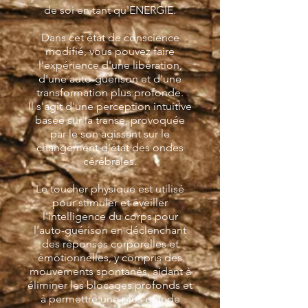
de soi en tant qu'ENERGIE.
Dans cet état de conscience
modifié, vous pouvez faire
l'expérience d'une libération,
d'une auto-guérison et d'une
transformation plus profonde.
Il s'agit d'une perception intuitive
basée sur la transe, provoquée
par le son agissant sur le
changement d'état des ondes
cérébrales.
Le toucher physique est utilisé
pour stimuler et éveiller
l'intelligence du corps pour
l'auto-guérison en déclenchant
des réponses corporelles et
émotionnelles, y compris des
mouvements spontanés, aidant à
éliminer les blocages profonds et
à permettre une plus grande