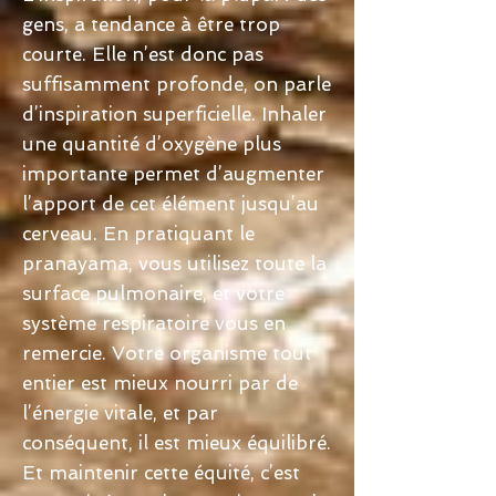
gens, a tendance à être trop
courte. Elle n’est donc pas
suffisamment profonde, on parle
d’inspiration superficielle. Inhaler
une quantité d’oxygène plus
importante permet d’augmenter
l’apport de cet élément jusqu’au
cerveau. En pratiquant le
pranayama, vous utilisez toute la
surface pulmonaire, et votre
système respiratoire vous en
remercie. Votre organisme tout
entier est mieux nourri par de
l’énergie vitale, et par
conséquent, il est mieux équilibré.
Et maintenir cette équité, c’est