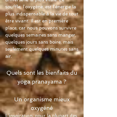
souffle, l’oxygène, est l’énergie la
plus indispensable à la vie de tout
être vivant. Il est en première
place, car nous pouvons survivre
quelques semaines sans manger,
quelques jours sans boire, mais
seulement quelques minutes sans
air.
Quels sont les bienfaits du
yoga pranayama ?
Un organisme mieux
oxygéné
L’inspiration, pour la plupart des