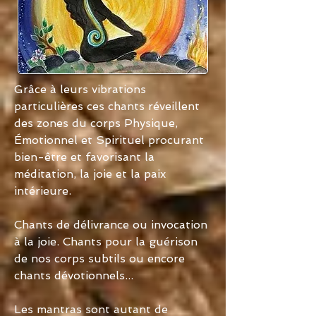
Grâce à leurs vibrations
particulières ces chants réveillent
des zones du corps Physique,
Émotionnel et Spirituel procurant
bien-être et favorisant la
méditation, la joie et la paix
intérieure.
Chants de délivrance ou invocation
à la joie. Chants pour la guérison
de nos corps subtils ou encore
chants dévotionnels...
Les mantras sont autant de