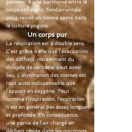
parvenir à une harmonie entre le
corps et l’esprit, fondamentale
pour rester en bonne santé dans
la culture yogiste.
Un corps pur
La respiration est à double sens.
C’est grâce à elle que l’évacuation
des déchets, notamment du
dioxyde de carbone, peut avoir
lieu. L’élimination des toxines est
tout aussi indispensable que
l’apport en oxygène. Tout
comme l’inspiration, l'expiration
n’est en général pas assez longue
et profonde. En conséquence,
une partie de l’air chargé en
déchets réside dans les poumons,