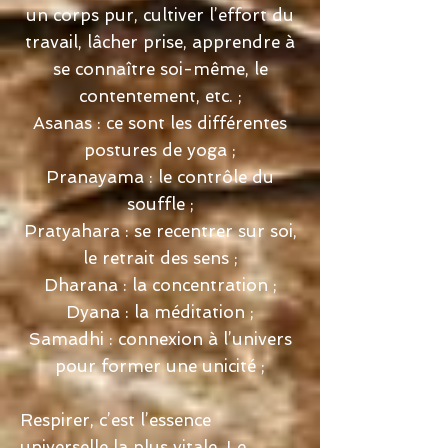
un corps pur, cultiver l’effort du
travail, lâcher prise, apprendre à
se connaître soi-même, le
contentement, etc. ;
Asanas : ce sont les différentes
postures de yoga ;
Pranayama : le contrôle du
souffle ;
Pratyahara : se recentrer sur soi,
le retrait des sens ;
Dharana : la concentration ;
Dyana : la méditation ;
Samadhi : connexion à l’univers
pour former une unicité ;
Respirer, c’est l’essence
universelle la plus vitale. Le