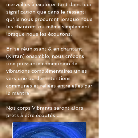
merveilles à explorer tant dans leur
signification que dans le ressenti
qu'ils nous procurent lorsque nous
les chantons ou même simplement
lorsque nous les écoutons.
En se réunissant & en chantant
(Kirtan) ensemble, nous créeons
une puissante communion de
vibrations complémentaires unies
vers une ou des intentions
communes et reliées entre elles par
le mantra.
Nos corps Vibrants seront alors
prêts à être écoutés ....