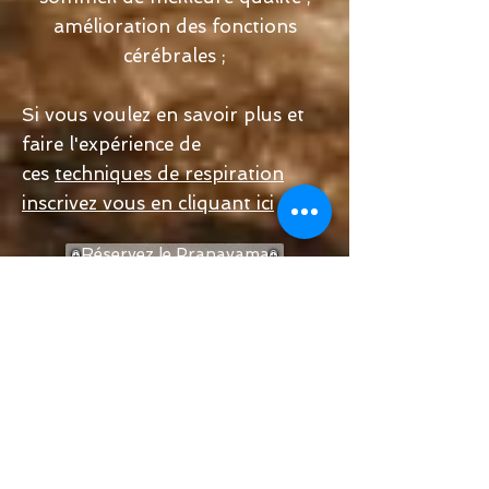
amélioration des fonctions
cérébrales ;
Si vous voulez en savoir plus et
faire l'expérience de
ces
techniques de respiration
inscrivez vous en cliquant ici
Réservez le Pranayama
16h - 17h : YIN YOGA
Participation 15€
ou 1 croix sur la carte
d'
abonnement