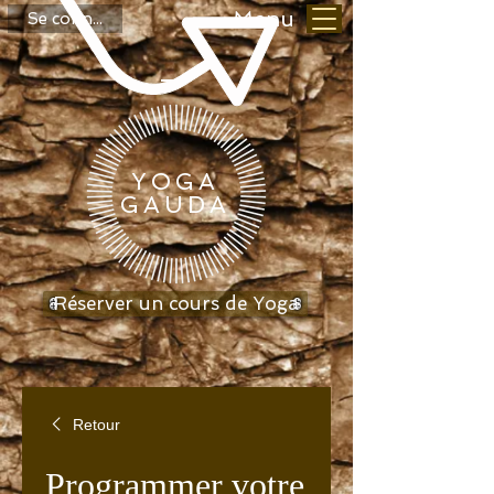
Menu
Se connecter
YOGA
GAUDA
Réserver un cours de Yoga
Retour
Programmer votre