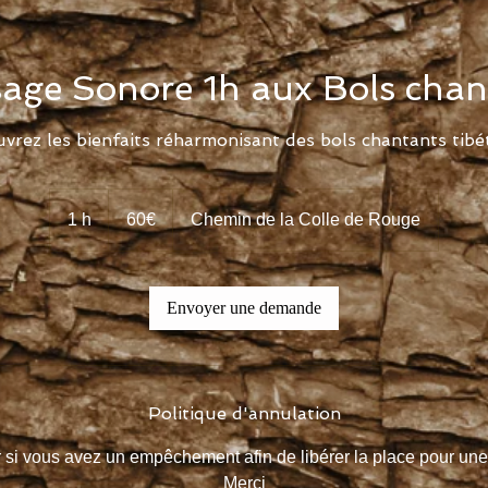
age Sonore 1h aux Bols chan
vrez les bienfaits réharmonisant des bols chantants tibét
60€
1 h
1
60€
Chemin de la Colle de Rouge
Envoyer une demande
Politique d'annulation
si vous avez un empêchement afin de libérer la place pour une
Merci