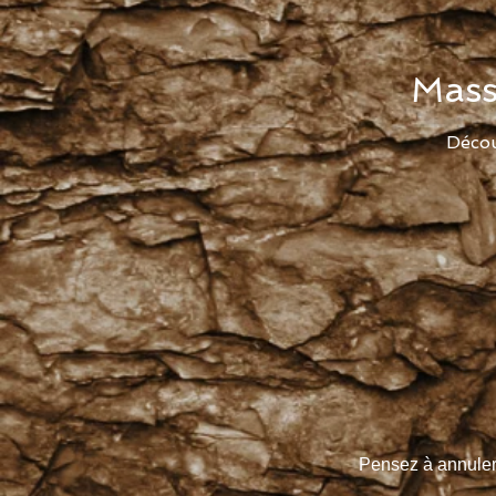
Mass
Décou
Pensez à annuler 