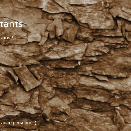
tants
ains !
 autre personne :)